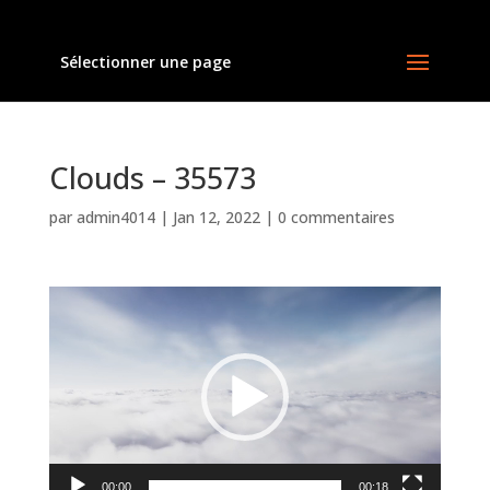
Sélectionner une page
Clouds – 35573
par
admin4014
|
Jan 12, 2022
|
0 commentaires
Lecteur
vidéo
00:00
00:18